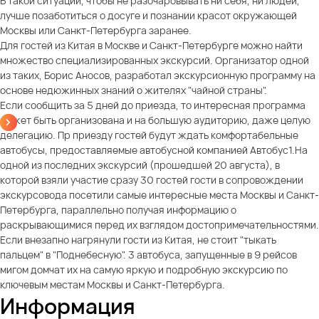
В такой ситуации, чтобы не разочаровывать ни себя, ни людей,
лучше позаботиться о досуге и познании красот окружающей
Москвы или Санкт-Петербурга заранее.
Для гостей из Китая в Москве и Санкт-Петербурге можно найти
множество специализированных экскурсий. Организатор одной
из таких, Борис Аносов, разработал экскурсионную программу на
основе недюжинных знаний о жителях "чайной страны".
Если сообщить за 5 дней до приезда, то интересная программа
может быть организована и на большую аудиторию, даже целую
делегацию. Пр приезду гостей будут ждать комфортабельные
автобусы, предоставляемые автобусной компанией Автобус1.На
одной из последних экскурсий (прошедшей 20 августа), в
которой взяли участие сразу 30 гостей гости в сопровождении
экскурсовода посетили самые интересные места Москвы и Санкт-
Петербурга, параллельно получая информацию о
раскрывающимися перед их взглядом достопримечательностями.
Если внезапно нагрянули гости из Китая, не стоит "тыкать
пальцем" в "Поднебесную". 3 автобуса, запущенные в 9 рейсов
мигом домчат их на самую яркую и подробную экскурсию по
ключевым местам Москвы и Санкт-Петербурга.
Информация