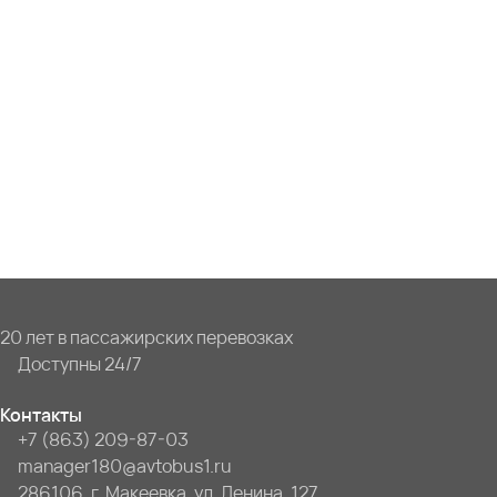
20 лет в пассажирских перевозках
Доступны 24/7
Контакты
+7 (863) 209-87-03
manager180@avtobus1.ru
286106, г. Макеевка, ул. Ленина, 127