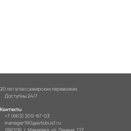
20 лет в пассажирских перевозках
Доступны 24/7
Контакты
+7 (863) 209-87-03
manager180@avtobus1.ru
286106, г. Макеевка, ул. Ленина, 127