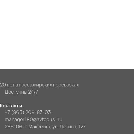
20 лет в пассажирских перевозках
Доступны 24/7
Контакты
+7 (863) 209-87-03
manager180@avtobus1.ru
286106, г. Макеевка, ул. Ленина, 127