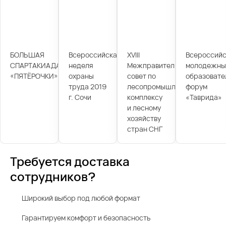
БОЛЬШАЯ
Всероссийская
XVIII
Всероссийс
СПАРТАКИАДА
неделя
Межправительственный
молодежны
«ПЯТЁРОЧКИ»
охраны
совет по
образовате
труда 2019
лесопромышленному
форум
г. Сочи
комплексу
«Таврида»
и лесному
хозяйству
стран СНГ
Требуется доставка
сотрудников?
Широкий выбор под любой формат
Гарантируем комфорт и безопасность