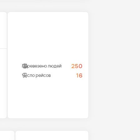
250
Перевезено людей
16
Число рейсов