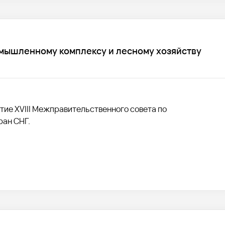
омышленному комплексу и лесному хозяйству
ытие XVIII Межправительственного совета по
ран СНГ.