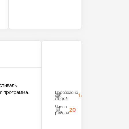
естиваль
я программа.
Перевезено
1450
людей
Число
20
рейсов