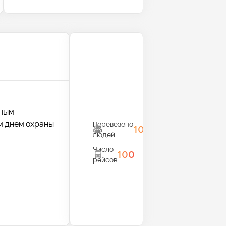
вным
м днем охраны
Перевезено
100000
людей
Число
100
рейсов