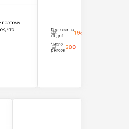
- поэтому
к, что
Перевезено
1950
людей
Число
200
рейсов