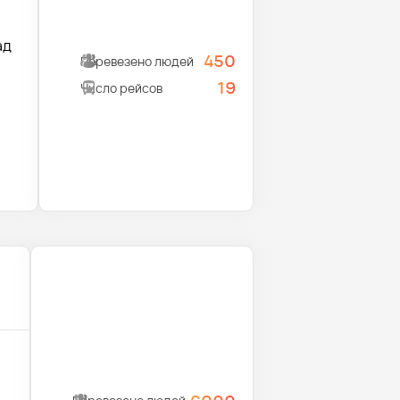
ад
450
Перевезено людей
19
Число рейсов