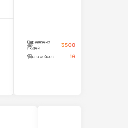
Перевезено
3500
людей
16
Число рейсов