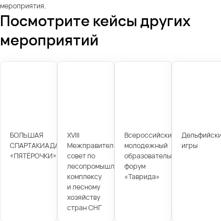
мероприятия.
Посмотрите кейсы других
мероприятий
БОЛЬШАЯ
XVIII
Всероссийский
Дельфийск
СПАРТАКИАДА
Межправительственный
молодежный
игры
«ПЯТЁРОЧКИ»
совет по
образовательный
лесопромышленному
форум
комплексу
«Таврида»
и лесному
хозяйству
стран СНГ